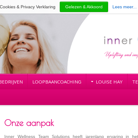
Cookies & Privacy Verklaring
Gelezen & Akkoord
Lees meer...
BEDRIJVEN
LOOPBAANCOACHING
LOUISE HAY
TE
Onze aanpak
Inner Wellness Team Solutions heeft jarenlang ervaring in h