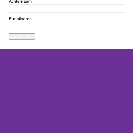
Achternaam
E-mailadres
Aanmelden
Het winkelmandje is leeg
Sitemap
Login
Mooiesite.nl