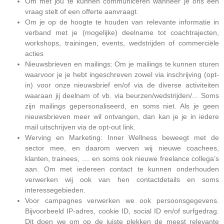
Om met jou te kunnen communiceren wanneer je ons een
vraag stelt of een offerte aanvraagt.
Om je op de hoogte te houden van relevante informatie in
verband met je (mogelijke) deelname tot coachtrajecten,
workshops, trainingen, events, wedstrijden of commerciële
acties
Nieuwsbrieven en mailings: Om je mailings te kunnen sturen
waarvoor je je hebt ingeschreven zowel via inschrijving (opt-
in) voor onze nieuwsbrief en/of via de diverse activiteiten
waaraan jij deelnam of vb. via beurzen/wedstrijden/... Soms
zijn mailings gepersonaliseerd, en soms niet. Als je geen
nieuwsbrieven meer wil ontvangen, dan kan je je in iedere
mail uitschrijven via de opt-out link.
Werving en Marketing: Inner Wellness beweegt met de
sector mee, en daarom werven wij nieuwe coachees,
klanten, trainees, .... en soms ook nieuwe freelance collega’s
aan. Om met iedereen contact te kunnen onderhouden
verwerken wij ook van hen contactdetails en soms
interessegebieden.
Voor campagnes verwerken we ook persoonsgegevens.
Bijvoorbeeld IP-adres, cookie ID, social ID en/of surfgedrag.
Dit doen we om op de juiste plekken de meest relevante