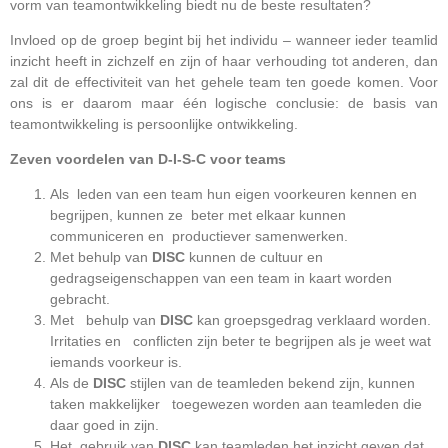
vorm van teamontwikkeling biedt nu de beste resultaten?
Invloed op de groep begint bij het individu – wanneer ieder teamlid
inzicht heeft in zichzelf en zijn of haar verhouding tot anderen, dan
zal dit de effectiviteit van het gehele team ten goede komen. Voor
ons is er daarom maar één logische conclusie: de basis van
teamontwikkeling is persoonlijke ontwikkeling.
Zeven voordelen van
D-I-S-C
voor teams
Als leden van een team hun eigen voorkeuren kennen en
begrijpen, kunnen ze beter met elkaar kunnen
communiceren en productiever samenwerken.
Met behulp van
DISC
kunnen de cultuur en
gedragseigenschappen van een team in kaart worden
gebracht.
Met behulp van
DISC
kan groepsgedrag verklaard worden.
Irritaties en conflicten zijn beter te begrijpen als je weet wat
iemands voorkeur is.
Als de
DISC
stijlen van de teamleden bekend zijn, kunnen
taken makkelijker toegewezen worden aan teamleden die
daar goed in zijn.
Het gebruik van
DISC
kan teamleden het inzicht geven dat