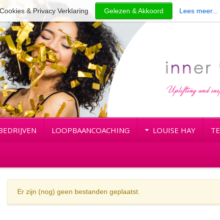
Cookies & Privacy Verklaring
Gelezen & Akkoord
Lees meer...
BEDRIJVEN
LOOPBAANCOACHING
LOUISE HAY
TE
Er zijn (nog) geen bestanden geplaatst.